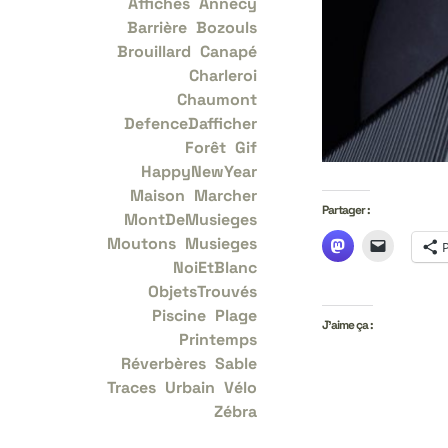
Affiches
Annecy
Barrière
Bozouls
Brouillard
Canapé
Charleroi
Chaumont
DefenceDafficher
Forêt
Gif
HappyNewYear
Maison
Marcher
Partager :
MontDeMusieges
Moutons
Musieges
NoiEtBlanc
ObjetsTrouvés
Piscine
Plage
J’aime ça :
Printemps
Réverbères
Sable
Traces
Urbain
Vélo
Zébra