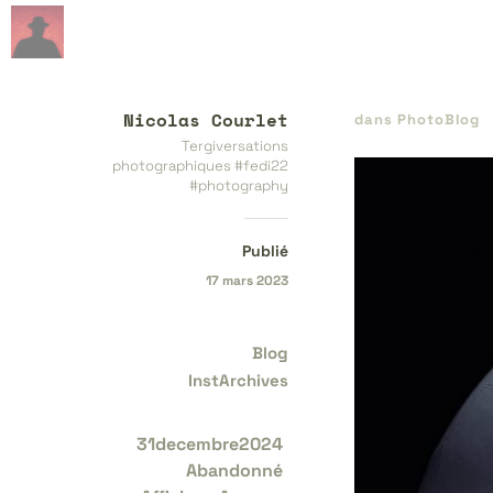
Nicolas Courlet
dans
PhotoBlog
Tergiversations
photographiques #fedi22
#photography
Publié
17 mars 2023
Blog
InstArchives
31decembre2024
Abandonné