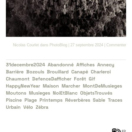
Nicolas Courlet
dans
PhotoBlog
|
27 septembre 2024
|
Commenter
31decembre2024
Abandonné
Affiches
Annecy
Barrière
Bozouls
Brouillard
Canapé
Charleroi
Chaumont
DefenceDafficher
Forêt
Gif
HappyNewYear
Maison
Marcher
MontDeMusieges
Moutons
Musieges
NoiEtBlanc
ObjetsTrouvés
Piscine
Plage
Printemps
Réverbères
Sable
Traces
Urbain
Vélo
Zébra