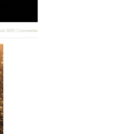
oût 2025
|
Commenter