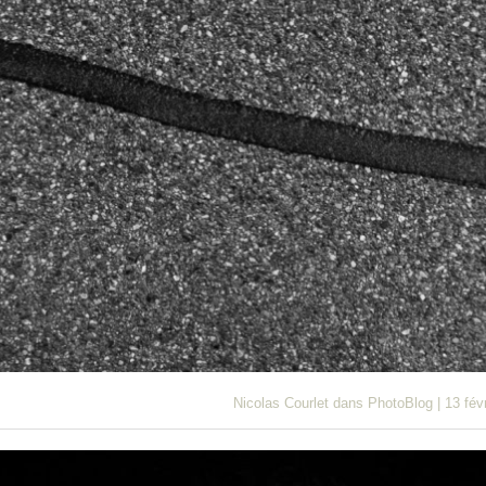
Nicolas Courlet
dans
PhotoBlog
|
13 fév