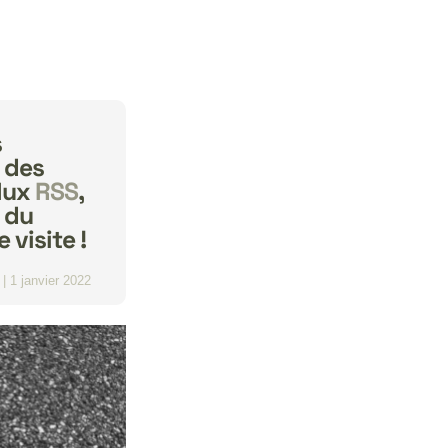
s
 des
flux
RSS
,
 du
 visite !
|
1 janvier 2022