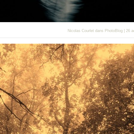
Nicolas Courlet
dans
PhotoBlog
|
26 a