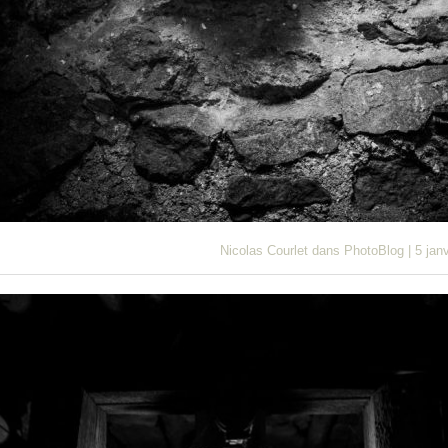
Nicolas Courlet
dans
PhotoBlog
|
5 jan