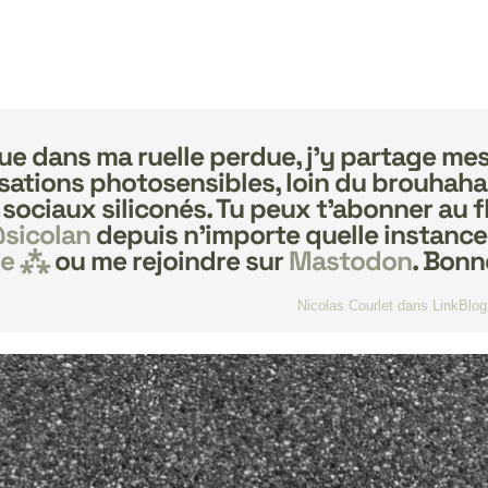
e dans ma ruelle perdue, j’y partage me
sations photosensibles, loin du brouhaha
 sociaux
siliconés
. Tu peux t’abonner au 
sicolan
depuis n’importe quelle instance
se ⁂
ou me rejoindre sur
Mastodon
. Bonne
Nicolas Courlet
dans
LinkBlog