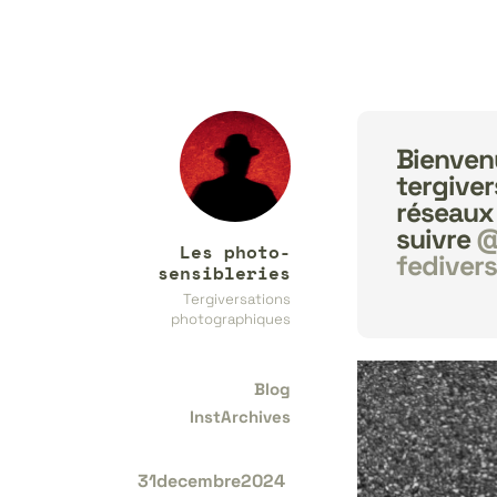
Bienvenu
tergiver
réseaux
suivre
@
Les photo-
fediver
sensibleries
Tergiversations
photographiques
Blog
InstArchives
31decembre2024