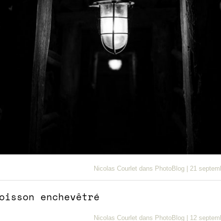
Nicolas Courlet
dans
PhotoBlog
|
21 septem
Nicolas Courlet
dans
PhotoBlog
|
12 septem