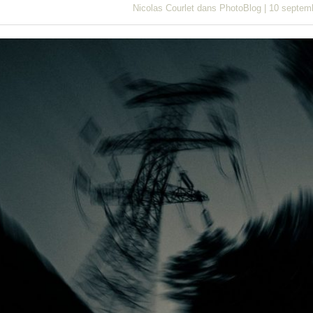
Nicolas Courlet
dans
PhotoBlog
|
10 septem