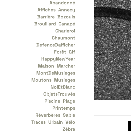
Abandonné
Affiches
Annecy
Barrière
Bozouls
Brouillard
Canapé
Charleroi
Chaumont
DefenceDafficher
Forêt
Gif
HappyNewYear
Maison
Marcher
MontDeMusieges
Moutons
Musieges
NoiEtBlanc
ObjetsTrouvés
Piscine
Plage
Printemps
Réverbères
Sable
Traces
Urbain
Vélo
Zébra