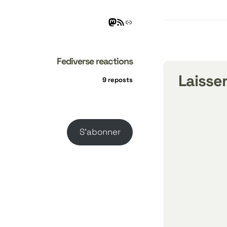
Fediverse reactions
Laisse
9 reposts
S’abonner