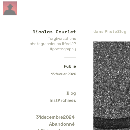
Nicolas Courlet
dans
PhotoBlog
Tergiversations
photographiques #fedi22
#photography
Publié
13 février 2026
Blog
InstArchives
31decembre2024
Abandonné