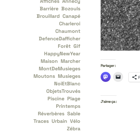
Affiches
Annecy
Barrière
Bozouls
Brouillard
Canapé
Charleroi
Chaumont
DefenceDafficher
Forêt
Gif
HappyNewYear
Maison
Marcher
Partager :
MontDeMusieges
Moutons
Musieges
NoiEtBlanc
ObjetsTrouvés
Piscine
Plage
J’aime ça :
Printemps
Réverbères
Sable
Traces
Urbain
Vélo
Zébra