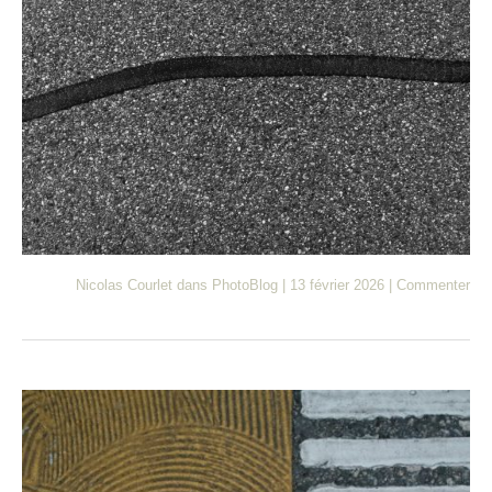
Nicolas Courlet
dans
PhotoBlog
|
13 février 2026
|
Commenter