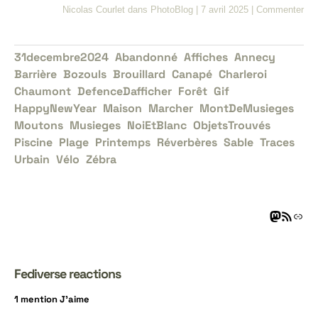
Nicolas Courlet
dans
PhotoBlog
|
7 avril 2025
|
Commenter
31decembre2024
Abandonné
Affiches
Annecy
Barrière
Bozouls
Brouillard
Canapé
Charleroi
Chaumont
DefenceDafficher
Forêt
Gif
HappyNewYear
Maison
Marcher
MontDeMusieges
Moutons
Musieges
NoiEtBlanc
ObjetsTrouvés
Piscine
Plage
Printemps
Réverbères
Sable
Traces
Urbain
Vélo
Zébra
Fediverse reactions
1 mention J’aime