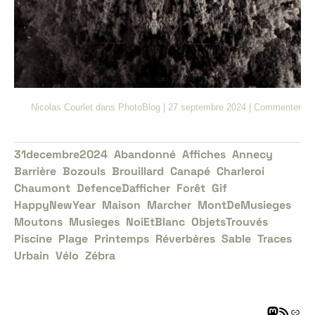
Nicolas Courlet
dans
PhotoBlog
|
27 septembre 2024
|
Commenter
31decembre2024
Abandonné
Affiches
Annecy
Barrière
Bozouls
Brouillard
Canapé
Charleroi
Chaumont
DefenceDafficher
Forêt
Gif
HappyNewYear
Maison
Marcher
MontDeMusieges
Moutons
Musieges
NoiEtBlanc
ObjetsTrouvés
Piscine
Plage
Printemps
Réverbères
Sable
Traces
Urbain
Vélo
Zébra