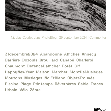
Nicolas Courlet
dans
PhotoBlog
|
29 septembre 2024
|
Commenter
31decembre2024
Abandonné
Affiches
Annecy
Barrière
Bozouls
Brouillard
Canapé
Charleroi
Chaumont
DefenceDafficher
Forêt
Gif
HappyNewYear
Maison
Marcher
MontDeMusieges
Moutons
Musieges
NoiEtBlanc
ObjetsTrouvés
Piscine
Plage
Printemps
Réverbères
Sable
Traces
Urbain
Vélo
Zébra