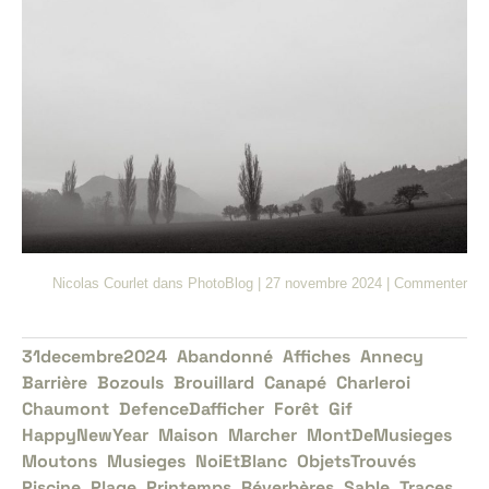
Nicolas Courlet
dans
PhotoBlog
|
27 novembre 2024
|
Commenter
31decembre2024
Abandonné
Affiches
Annecy
Barrière
Bozouls
Brouillard
Canapé
Charleroi
Chaumont
DefenceDafficher
Forêt
Gif
HappyNewYear
Maison
Marcher
MontDeMusieges
Moutons
Musieges
NoiEtBlanc
ObjetsTrouvés
Piscine
Plage
Printemps
Réverbères
Sable
Traces