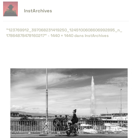
Blog
InstArchives
"123769912_​397068231419250_​1245100608606992895_​n_​
17864878478160217" -
1440 × 1440
dans
InstArchives