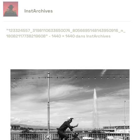
Blog
InstArchives
"123324557_​3198110633650074_​8056695148143950916_​n_​
18082117738219608" -
1440 × 1440
dans
InstArchives