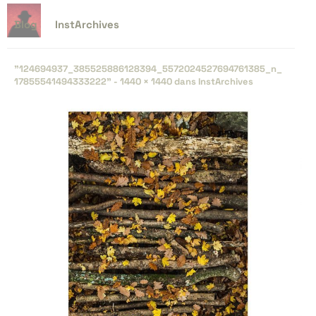
Blog
InstArchives
"124694937_​385525886128394_​5572024527694761385_​n_​
17855541494333222" -
1440 × 1440
dans
InstArchives