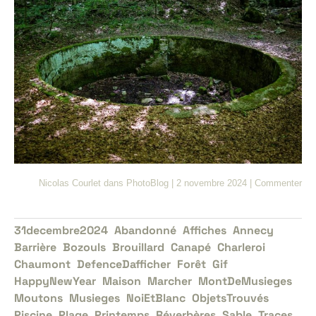
Nicolas Courlet
dans
PhotoBlog
|
2 novembre 2024
|
Commenter
31decembre2024
Abandonné
Affiches
Annecy
Barrière
Bozouls
Brouillard
Canapé
Charleroi
Chaumont
DefenceDafficher
Forêt
Gif
HappyNewYear
Maison
Marcher
MontDeMusieges
Moutons
Musieges
NoiEtBlanc
ObjetsTrouvés
Piscine
Plage
Printemps
Réverbères
Sable
Traces