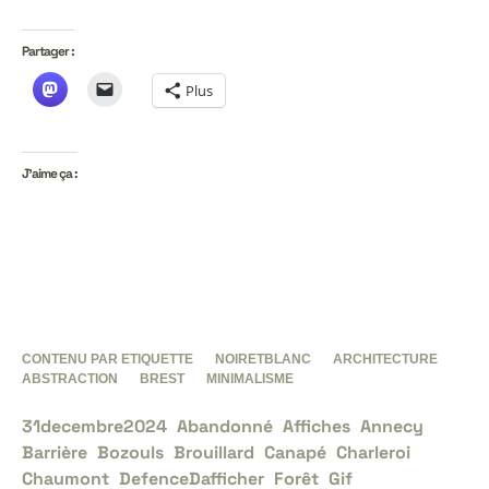
Partager :
Plus
J’aime ça :
CONTENU PAR ETIQUETTE
NOIRETBLANC
ARCHITECTURE
ABSTRACTION
BREST
MINIMALISME
31decembre2024
Abandonné
Affiches
Annecy
Barrière
Bozouls
Brouillard
Canapé
Charleroi
Chaumont
DefenceDafficher
Forêt
Gif