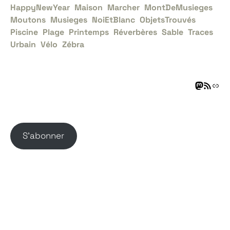
HappyNewYear
Maison
Marcher
MontDeMusieges
Moutons
Musieges
NoiEtBlanc
ObjetsTrouvés
Piscine
Plage
Printemps
Réverbères
Sable
Traces
Urbain
Vélo
Zébra
S’abonner