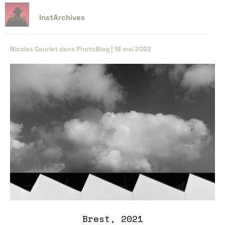
Blog
InstArchives
Nicolas Courlet
dans
PhotoBlog
|
18 mai 2022
Brest, 2021