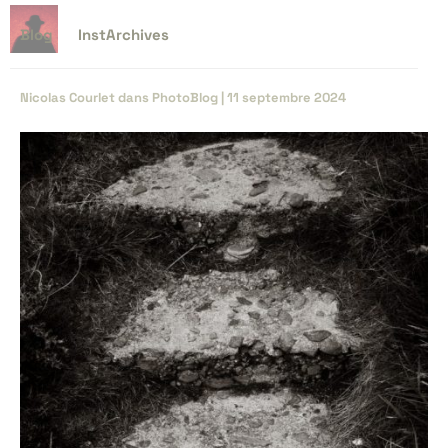
Blog
InstArchives
Nicolas Courlet
dans
PhotoBlog
|
11 septembre 2024