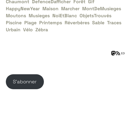
Chaumont
DefenceDafficher
Forêt
Gif
HappyNewYear
Maison
Marcher
MontDeMusieges
Moutons
Musieges
NoiEtBlanc
ObjetsTrouvés
Piscine
Plage
Printemps
Réverbères
Sable
Traces
Urbain
Vélo
Zébra
S’abonner