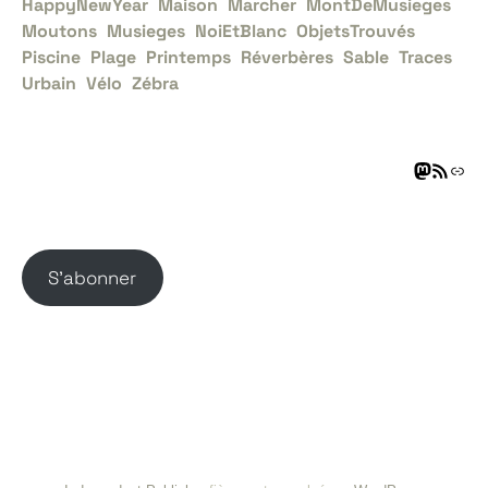
HappyNewYear
Maison
Marcher
MontDeMusieges
Moutons
Musieges
NoiEtBlanc
ObjetsTrouvés
Piscine
Plage
Printemps
Réverbères
Sable
Traces
Urbain
Vélo
Zébra
S’abonner