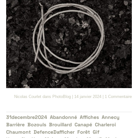
Nicolas Courlet
dans
PhotoBlog
|
14 janvier 2024
|
1 Commentaire
31decembre2024
Abandonné
Affiches
Annecy
Barrière
Bozouls
Brouillard
Canapé
Charleroi
Chaumont
DefenceDafficher
Forêt
Gif