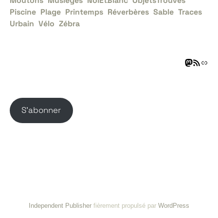
Moutons
Musieges
NoiEtBlanc
ObjetsTrouvés
Piscine
Plage
Printemps
Réverbères
Sable
Traces
Urbain
Vélo
Zébra
S’abonner
Independent Publisher
fièrement propulsé par
WordPress