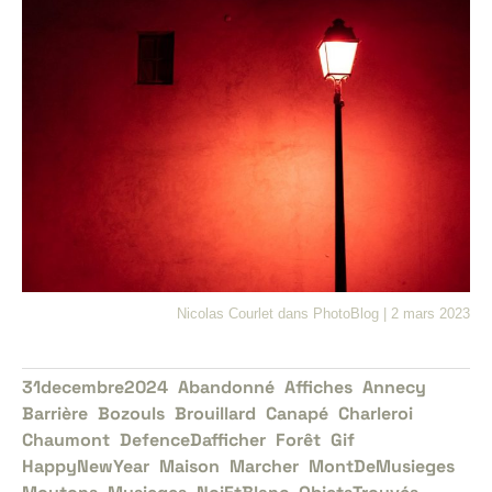
Nicolas Courlet
dans
PhotoBlog
|
2 mars 2023
31decembre2024
Abandonné
Affiches
Annecy
Barrière
Bozouls
Brouillard
Canapé
Charleroi
Chaumont
DefenceDafficher
Forêt
Gif
HappyNewYear
Maison
Marcher
MontDeMusieges