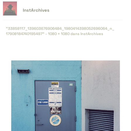
Blog
InstArchives
"33858117_​139603676906484_​1980414398052696064_​n_​
17908184740195497" -
1080 × 1080
dans
InstArchives