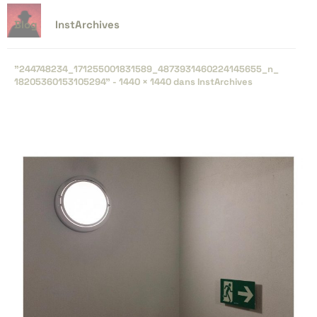
Blog
InstArchives
"244748234_​171255001831589_​4873931460224145655_​n_​
18205360153105294" -
1440 × 1440
dans
InstArchives