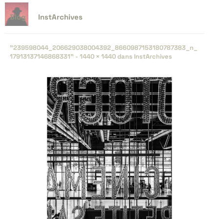
Blog
InstArchives
"239598044_​206629038004392_​8660987153180787383_​n_​
17913137146868331" -
1440 × 1440
dans
InstArchives