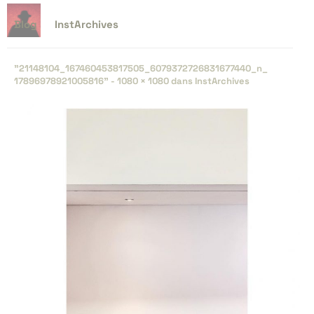
Blog
InstArchives
"21148104_​167460453817505_​6079372726831677440_​n_​
17896978921005816" -
1080 × 1080
dans
InstArchives