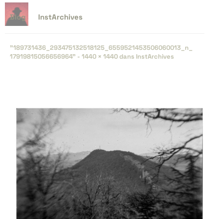
Blog
InstArchives
"189731436_​293475132518125_​6559521453506060013_​n_​
17919815056656964" -
1440 × 1440
dans
InstArchives