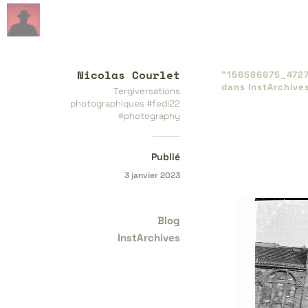
Nicolas Courlet
"156586675_​472
dans
InstArchive
Tergiversations
photographiques #fedi22
#photography
Publié
3 janvier 2023
Blog
InstArchives