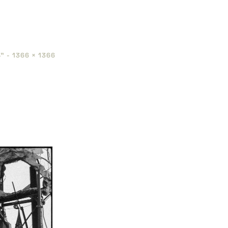
" -
1366 × 1366