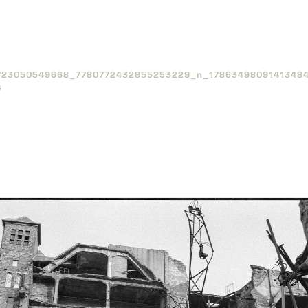
723050549668_​7780772432855253229_​n_​17863498091413484
s