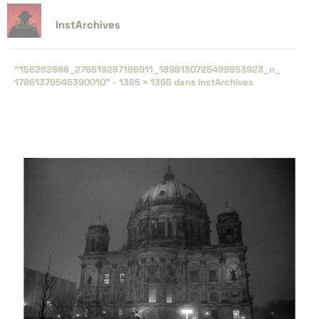
Blog
InstArchives
"156282888_​276519287196911_​1898130725499853923_​n_​
17861379545390010" -
1365 × 1365
dans
InstArchives