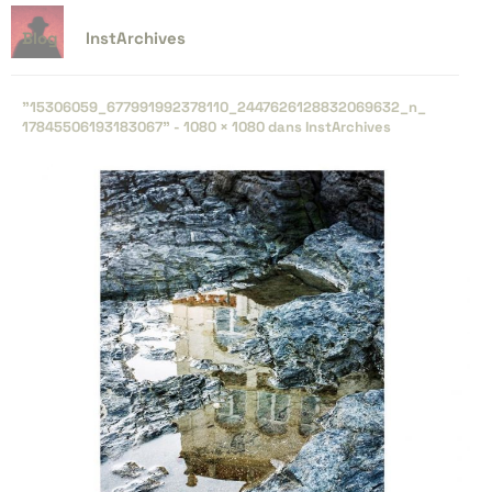
Blog
InstArchives
"15306059_​677991992378110_​2447626128832069632_​n_​
17845506193183067" -
1080 × 1080
dans
InstArchives