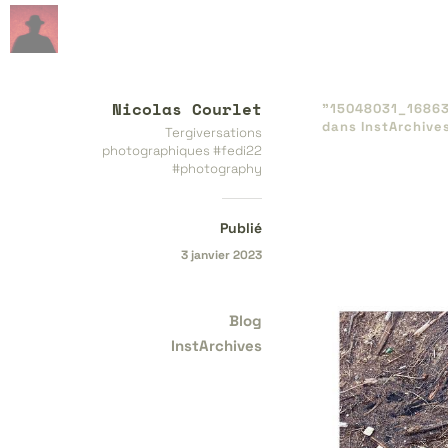
Nicolas Courlet
"15048031_​1686
dans
InstArchive
Tergiversations
photographiques #fedi22
#photography
Publié
3 janvier 2023
Blog
InstArchives