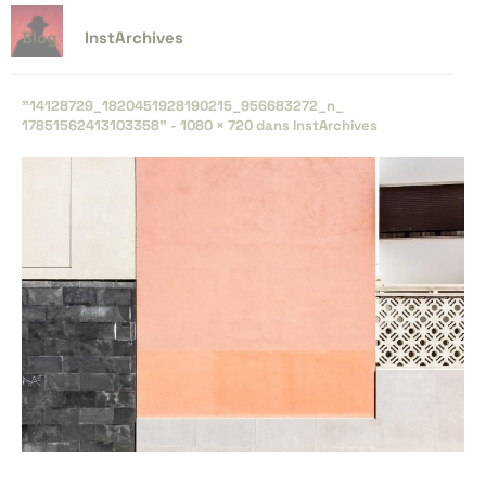
Blog
InstArchives
"14128729_​1820451928190215_​956683272_​n_​
17851562413103358" -
1080 × 720
dans
InstArchives