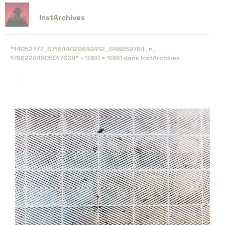
Blog
InstArchives
"14052777_​671644029649412_​848859764_​n_​
17862284905017638" -
1080 × 1080
dans
InstArchives