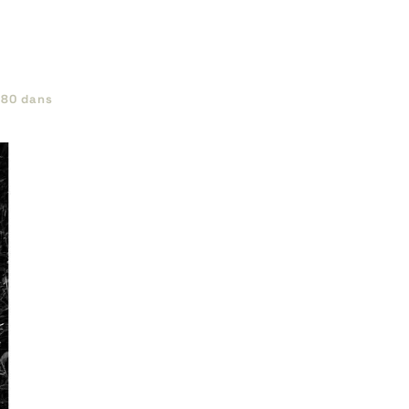
080
dans