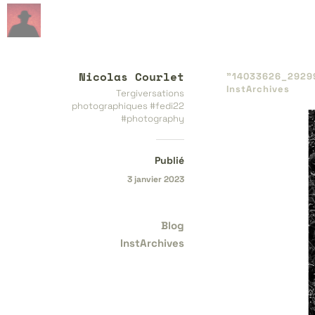
Nicolas Courlet
"14033626_​2929
InstArchives
Tergiversations
photographiques #fedi22
#photography
Publié
3 janvier 2023
Blog
InstArchives