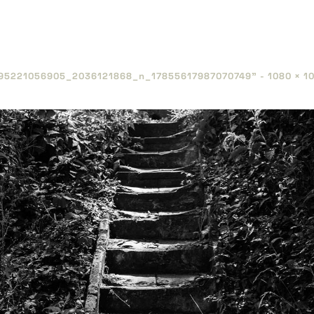
95221056905_​2036121868_​n_​17855617987070749" -
1080 × 1