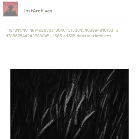
Blog
InstArchives
"121811746_​187492956316040_​5153645468994810163_​n_​
17856754424266984" -
1365 × 1365
dans
InstArchives